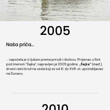
2005
Naša priča…
… započela je iz ljubavi prema prirodi i ribolovu. Prvijenac u floti
pod imenom “Šajka”, napravljen je 2005 godine.
„Šajka“
(mađ.),
drveni ratni brod na vesla koji se od XI. do XVIII. st. upotrebljavao
na Dunavu.
2010