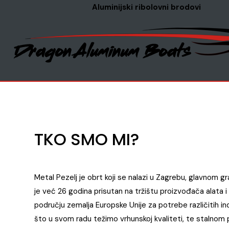
Aluminijski ribolovni brodovi
TKO SMO MI?
Metal Pezelj je obrt koji se nalazi u Zagrebu, glavnom g
je već 26 godina prisutan na tržištu proizvođača alata i 
području zemalja Europske Unije za potrebe različitih in
što u svom radu težimo vrhunskoj kvaliteti, te stalnom p