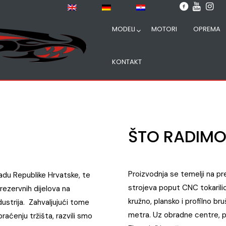
MODELI
MOTORI
OPREMA
KONTAKT
ŠTO RADIMO
Proizvodnja se temelji na pr
radu Republike Hrvatske, te
strojeva poput CNC tokarili
rezervnih dijelova na
kružno, plansko i profilno bru
dustrija. Zahvaljujući tome
metra. Uz obradne centre, p
raćenju tržišta, razvili smo