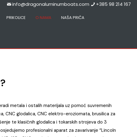
info@dragonaluminumboats.com
+385 98 214 167
PRIKOLICE
O NAMA
NAŠA PRIČA
?
eradi metala i ostalih materijala uz pomoć suvremenih
ca, CNC glodalica, CNC elektro-eroziomata, brusilica za
šenje te klasičnih glodalica i tokarskih strojeva do 3
osjedujemo profesionalni aparat za zavarivanje “Lincoln