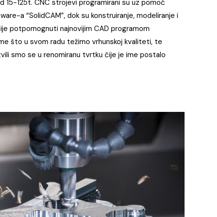
 od 15-125t. CNC strojevi programirani su uz pomoć
ware-a “SolidCAM”, dok su konstruiranje, modeliranje i
cije potpomognuti najnovijim CAD programom
ome što u svom radu težimo vrhunskoj kvaliteti, te
zvili smo se u renomiranu tvrtku čije je ime postalo